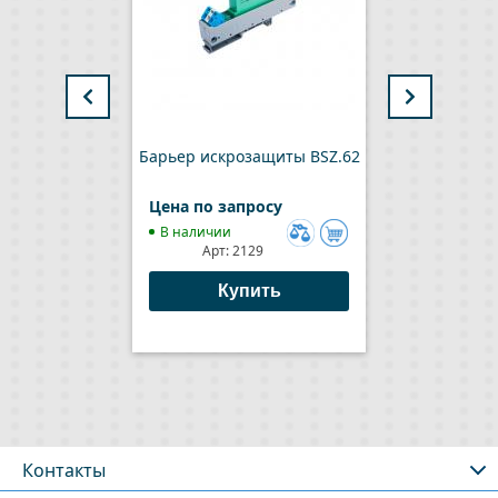
Барьер искрозащиты BSZ.62
Блок
Цена по запросу
Цен
В наличии
В 
Арт:
2129
Добавить
к
Купить
сравнению
Контакты