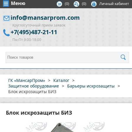
Меню
(
0
)
(0)
Личный кабинет
info@mansarprom.com
Круглосуточный прием заявок
+7(495)487-21-11
Пн-Пт 9:00-18:00
ГК «МансарПром»
>
Каталог
>
Защитное оборудование
>
Барьеры искрозащиты
>
Блок искрозащиты БИЗ
Блок искрозащиты БИЗ