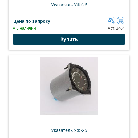
Указатель УЖК-6
Цена по запросу
Добавить
В наличии
Арт:
2464
к
Купить
сравнению
Указатель УЖК-5