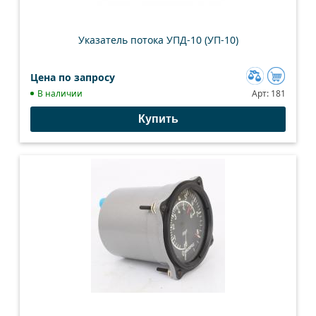
Указатель потока УПД-10 (УП-10)
Цена по запросу
Добавить
В наличии
Арт:
181
к
Купить
сравнению