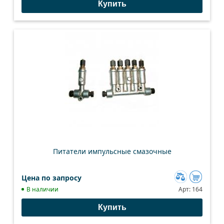
Купить
сравнению
Питатели импульсные смазочные
Цена по запросу
Добавить
В наличии
Арт:
164
к
Купить
сравнению