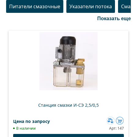
Питатели смазочные
Указатели потока
Смазо
Показать еще
Станция смазки И-СЭ 2,5/0,5
Цена по запросу
Добавить
В наличии
Арт:
147
к