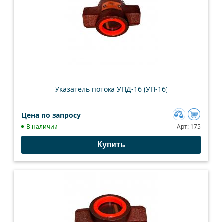
Указатель потока УПД-16 (УП-16)
Цена по запросу
Добавить
В наличии
Арт:
175
к
Купить
сравнению