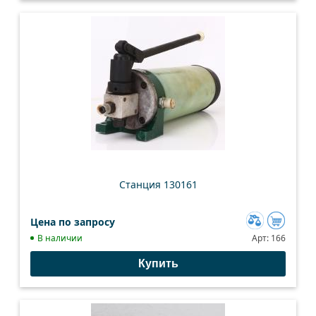
Станция 130161
Цена по запросу
Добавить
В наличии
Арт:
166
к
Купить
сравнению