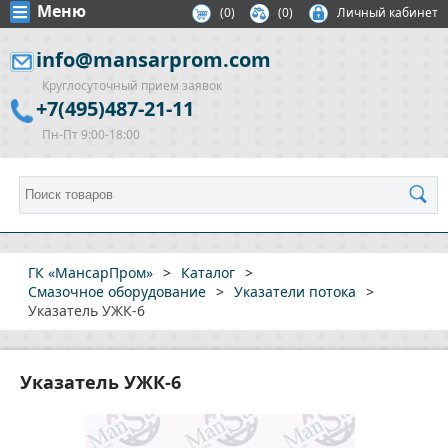
Меню
(
0
)
(0)
Личный кабинет
info@mansarprom.com
Круглосуточный прием заявок
+7(495)487-21-11
Пн-Пт 9:00-18:00
ГК «МансарПром»
>
Каталог
>
Смазочное оборудование
>
Указатели потока
>
Указатель УЖК-6
Указатель УЖК-6