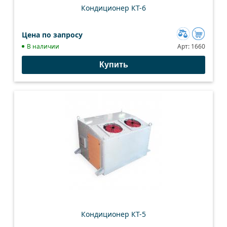
Кондиционер КТ-6
Цена по запросу
Добавить
В наличии
Арт:
1660
к
Купить
сравнению
Кондиционер КТ-5