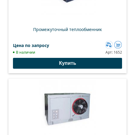
Промежуточный теплообменник
Цена по запросу
Добавить
В наличии
Арт:
1652
к
Купить
сравнению