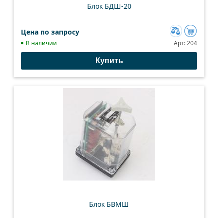
Блок БДШ-20
Цена по запросу
Добавить
В наличии
Арт:
204
к
Купить
сравнению
Блок БВМШ