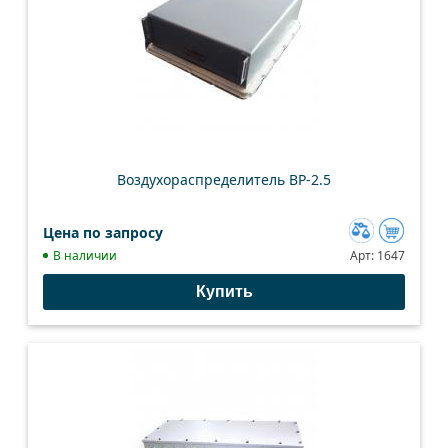
Воздухораспределитель ВР-2.5
Цена по запросу
Добавить
В наличии
Арт:
1647
к
Купить
сравнению