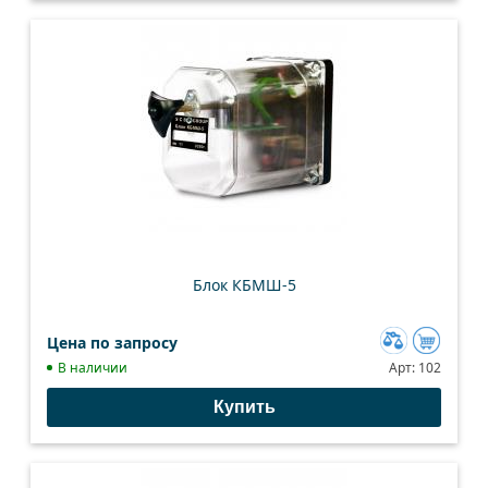
Блок КБМШ-5
Цена по запросу
Добавить
В наличии
Арт:
102
к
Купить
сравнению