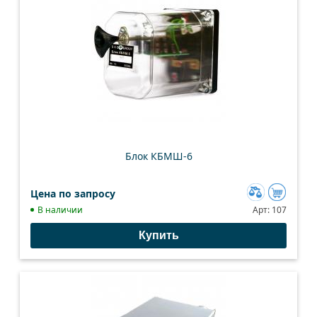
Блок КБМШ-6
Цена по запросу
Добавить
В наличии
Арт:
107
к
Купить
сравнению