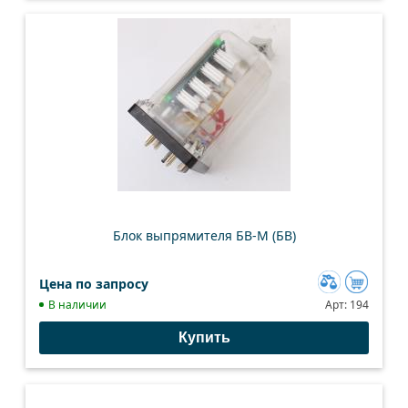
Блок выпрямителя БВ-М (БВ)
Цена по запросу
Добавить
В наличии
Арт:
194
к
Купить
сравнению