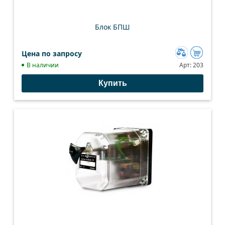
Блок БПШ
Цена по запросу
Добавить
В наличии
Арт:
203
к
Купить
сравнению