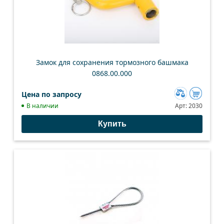
Замок для сохранения тормозного башмака
0868.00.000
Цена по запросу
Добавить
В наличии
Арт:
2030
к
Купить
сравнению