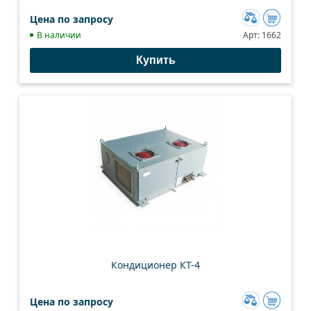
Цена по запросу
Добавить
В наличии
Арт:
1662
к
Купить
сравнению
Кондиционер КТ-4
Цена по запросу