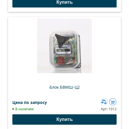
Купить
сравнению
Блок БВМШ-Ц2
Цена по запросу
Добавить
В наличии
Арт:
1012
к
Купить
сравнению