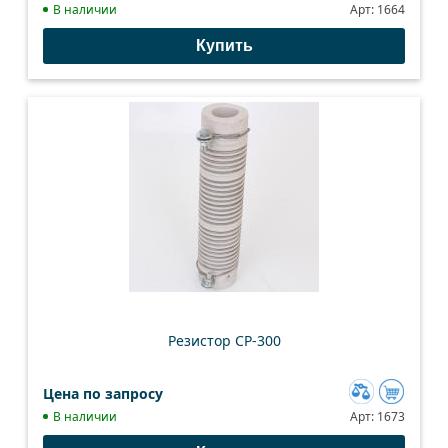
Добавить
В наличии
Арт:
1664
к
Купить
сравнению
Резистор СР-300
Цена по запросу
Добавить
В наличии
Арт:
1673
к