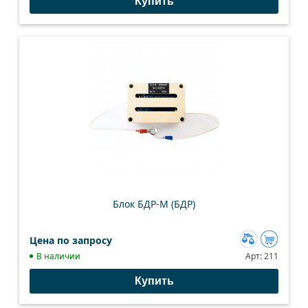
Купить
сравнению
Блок БДР-М (БДР)
Цена по запросу
Добавить
В наличии
Арт:
211
к
Купить
сравнению