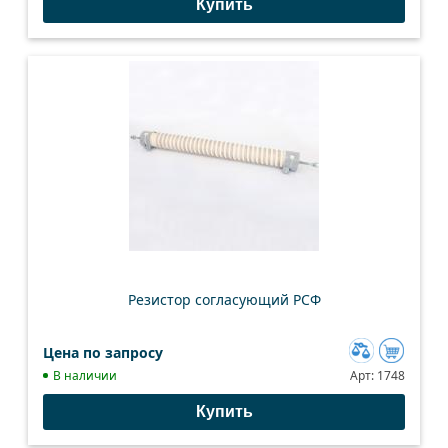
Купить
сравнению
Резистор согласующий РСФ
Цена по запросу
Добавить
В наличии
Арт:
1748
к
Купить
сравнению