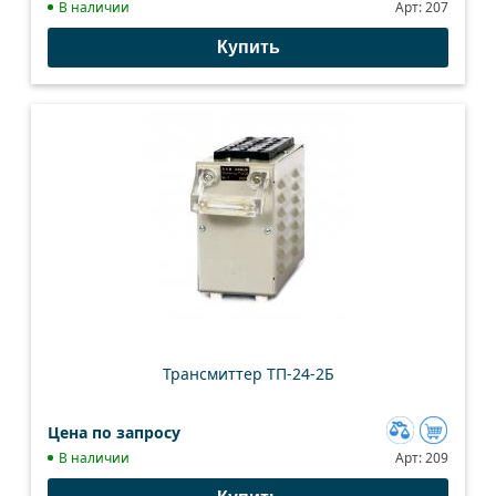
Добавить
В наличии
Арт:
207
к
Купить
сравнению
Трансмиттер ТП-24-2Б
Цена по запросу
Добавить
В наличии
Арт:
209
к