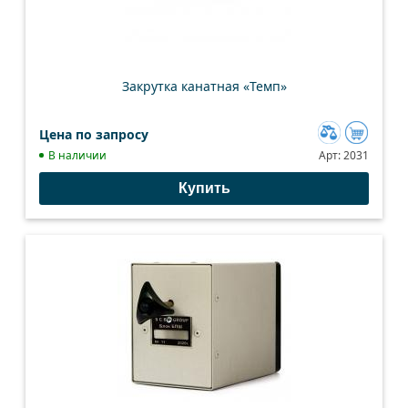
Закрутка канатная «Темп»
Цена по запросу
Добавить
В наличии
Арт:
2031
к
Купить
сравнению