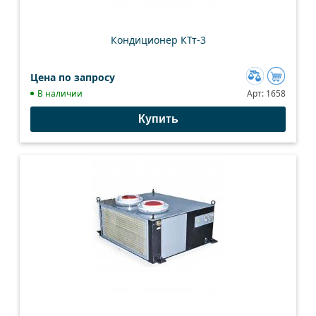
Кондиционер КТт-3
Цена по запросу
Добавить
В наличии
Арт:
1658
к
Купить
сравнению