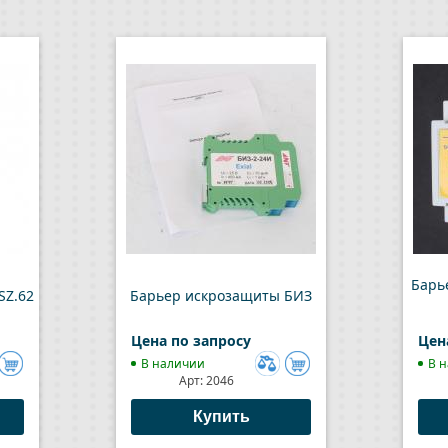
Барь
SZ.62
Барьер искрозащиты БИЗ
Цена по запросу
Цен
В наличии
В 
Арт:
2046
авить
Добавить
к
Купить
внению
сравнению