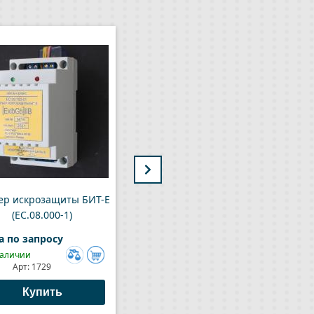
ер искрозащиты БИТ-Е
Блок искрозащиты БИЗ
(ЕС.08.000-1)
а по запросу
Цена по запросу
наличии
В наличии
Арт:
1729
Арт:
1235
Добавить
Добави
к
к
Купить
Купить
сравнению
сравне