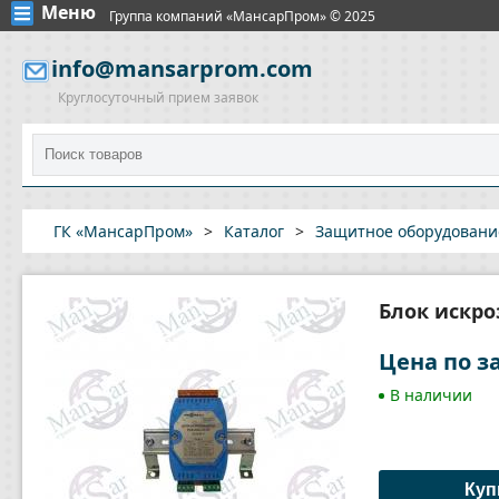
Меню
Группа компаний «МансарПром» © 2025
info@mansarprom.com
Круглосуточный прием заявок
ГК «МансарПром»
>
Каталог
>
Защитное оборудовани
Блок искро
Цена по з
В наличии
Куп