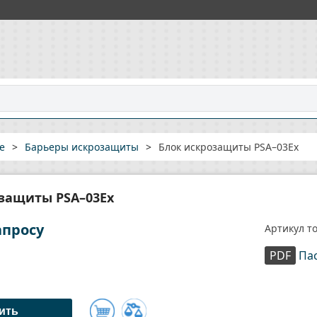
е
>
Барьеры искрозащиты
>
Блок искрозащиты PSA–03Ex
защиты PSA–03Ex
апросу
Артикул то
PDF
Па
ить