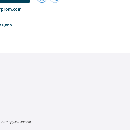
Добавить
rprom.com
к
сравнению
е цены
и отгрузки заказа