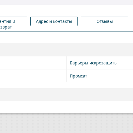
антия и
Адрес и контакты
Отзывы
озврат
Барьеры искрозащиты
Промсат