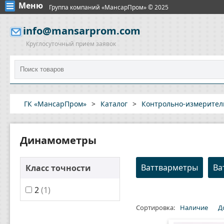
Меню
Группа компаний «МансарПром» © 2025
info@mansarprom.com
Круглосуточный прием заявок
ГК «МансарПром»
>
Каталог
>
Контрольно-измерите
Динамометры
Ваттварметры
Ва
Класс точности
2
(1)
Сортировка:
Наличие
Д