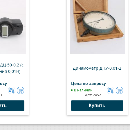
Ц-50-0,2 (с
Динамометр ДПУ-0,01-2
ния 0,01Н)
росу
Цена по запросу
В наличии
43
Арт:
2452
Добавить
Добавить
к
к
ить
Купить
сравнению
сравнени