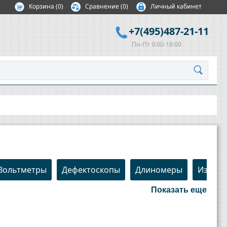
Корзина
(
0
)
Сравнение
(0)
Личный кабинет
+7(495)487-21-11
Пн-Пт 9:00-18:00
Вольтметры
Дефектоскопы
Длиномеры
Измери
Показать еще