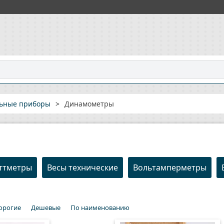
льные приборы
>
Динамометры
ттметры
Весы технические
Вольтамперметры
орогие
Дешевые
По наименованию