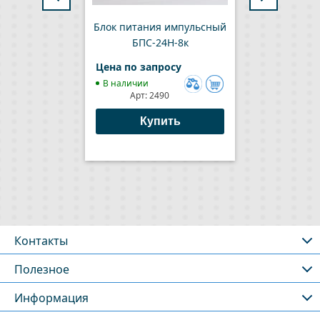
Блок питания импульсный
656
БПС-24Н-8к
Цена по запросу
Цен
В наличии
В 
Арт:
2490
Добавить
к
Купить
сравнению
Контакты
Полезное
Информация