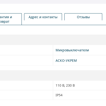
антия и
Адрес и контакты
Отзывы
озврат
Микровыключатели
АСКО-УКРЕМ
110 В, 230 В
IP54