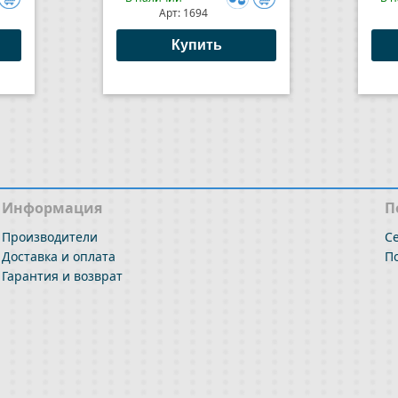
Арт:
1694
авить
Добавить
к
Купить
внению
сравнению
Информация
П
Производители
С
Доставка и оплата
П
Гарантия и возврат