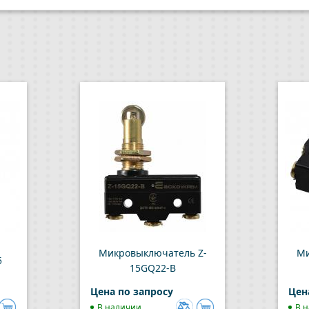
Микровыключатель Z-
Ми
5
15GQ22-B
Цена по запросу
Цен
В наличии
В 