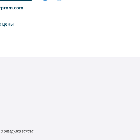
Добавить
rprom.com
к
сравнению
е цены
и отгрузки заказа