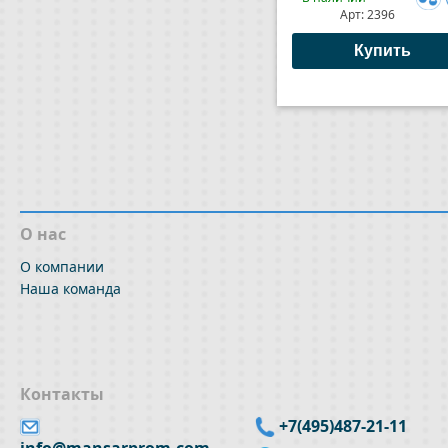
Арт:
2396
Доб
к
Купить
сра
О нас
О компании
Наша команда
Контакты
+7(495)487-21-11
info@mansarprom.com