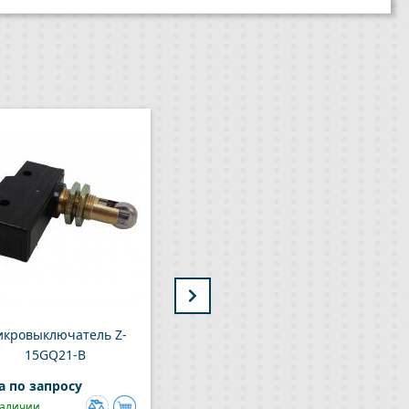
кровыключатель Z-
Микровыключатель Z-
15GQ21-B
15HW24-B
а по запросу
Цена по запросу
наличии
В наличии