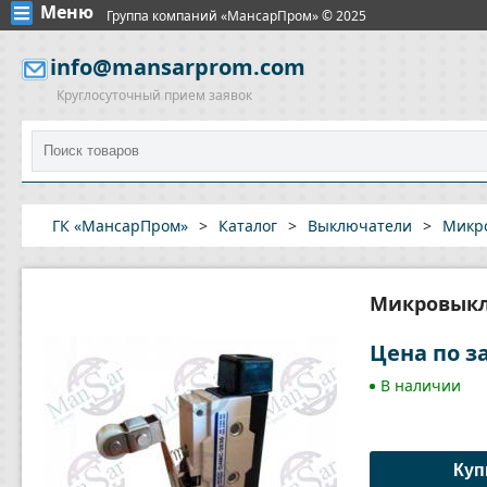
Меню
Группа компаний «МансарПром» © 2025
info@mansarprom.com
Круглосуточный прием заявок
ГК «МансарПром»
>
Каталог
>
Выключатели
>
Микр
Микровыкл
Цена по з
В наличии
Куп