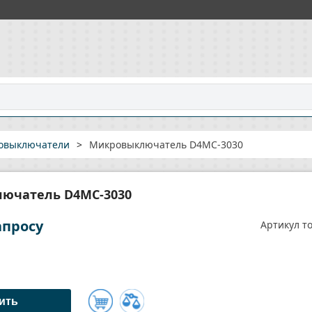
овыключатели
>
Микровыключатель D4MC-3030
ючатель D4MC-3030
апросу
Артикул то
ить