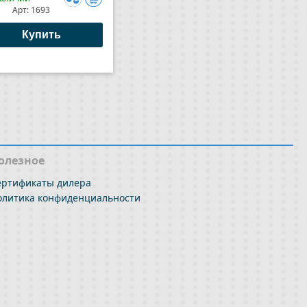
Арт:
1693
Арт:
1692
Добавить
Добави
к
к
Купить
Купить
сравнению
сравне
олезное
ертификаты дилера
олитика конфиденциальности