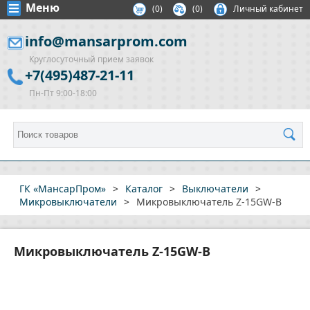
Меню
(
0
)
(0)
Личный кабинет
info@mansarprom.com
Круглосуточный прием заявок
+7(495)487-21-11
Пн-Пт 9:00-18:00
ГК «МансарПром»
>
Каталог
>
Выключатели
>
Микровыключатели
>
Микровыключатель Z-15GW-B
Микровыключатель Z-15GW-B