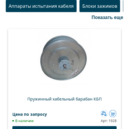
Аппараты испытания кабеля
Блоки зажимов
И
Показать еще
Пружинный кабельный барабан КБП
Цена по запросу
Добавить
В наличии
Арт:
1928
к