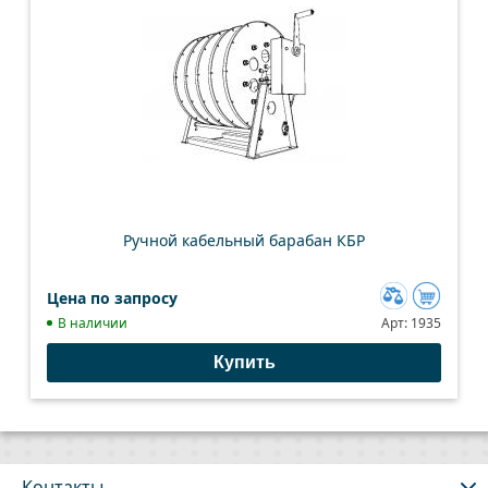
Ручной кабельный барабан КБР
Цена по запросу
Добавить
В наличии
Арт:
1935
к
Купить
сравнению
Контакты