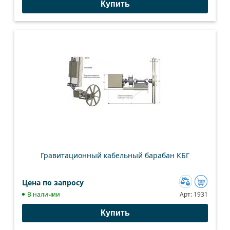
Купить
сравнению
Гравитационный кабельный барабан КБГ
Цена по запросу
Добавить
В наличии
Арт:
1931
к
Купить
сравнению