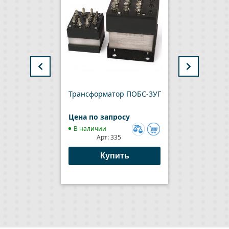
Трансформатор ПОБС-3УГ
Тр
Цена по запросу
Цен
В наличии
В 
Арт:
335
Добавить
к
Купить
сравнению