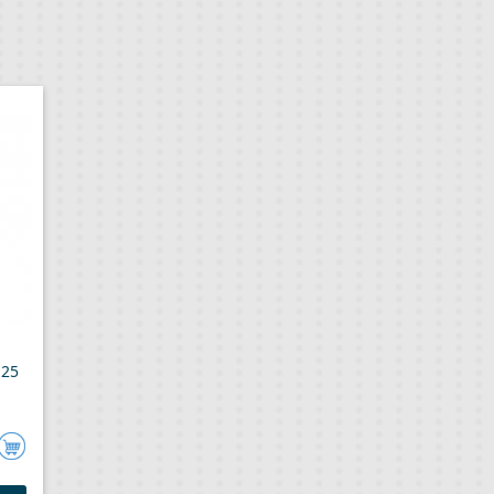
-25
авить