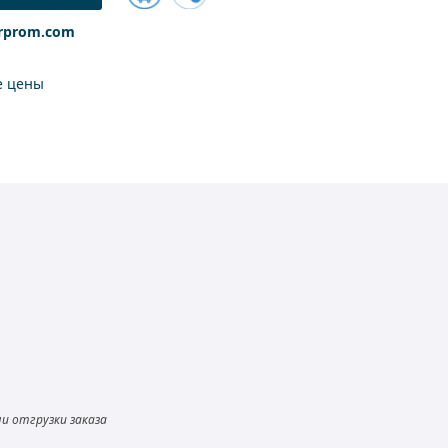
Добавить
rprom.com
к
сравнению
е цены
и отгрузки заказа