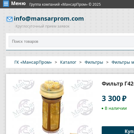
Меню
Группа компаний «МансарПром» © 2025
info@mansarprom.com
Круглосуточный прием заявок
ГК «МансарПром»
>
Каталог
>
Фильтры
>
Фильтры м
Фильтр Г42
3 300
₽
В наличии
Куп