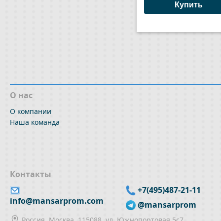
к
Купить
сра
О нас
О компании
Наша команда
Контакты
+7(495)487-21-11
info@mansarprom.com
@mansarprom
Россия, Москва, 115088, ул. Южнопортовая 5с7