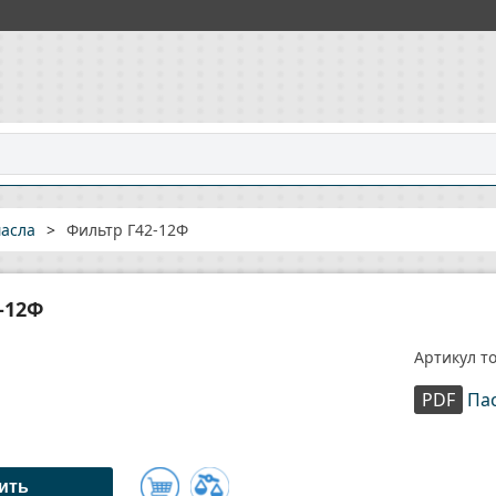
асла
>
Фильтр Г42-12Ф
-12Ф
Артикул то
PDF
Па
ить